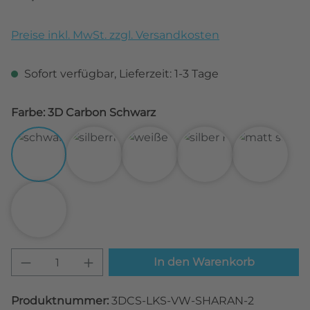
Preise inkl. MwSt. zzgl. Versandkosten
Sofort verfügbar, Lieferzeit: 1-3 Tage
Farbe: 3D Carbon Schwarz
3D Carbon Schwarz
3D Carbon Silber
3D Carbon Weiß
Alu gebürstet Silbe
Matt Sch
Transparent
Produkt Anzahl: Gib den gewünschten W
In den Warenkorb
Produktnummer:
3DCS-LKS-VW-SHARAN-2