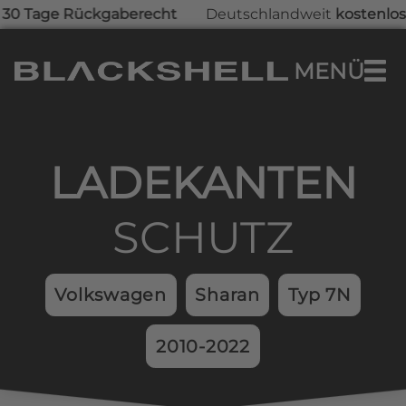
Tage Rückgaberecht
Deutschlandweit
kostenlose Li
Zum Hauptinhalt springen
MENÜ
0,00 €
Warenkorb enthält 0 Positionen. Der Ges
LADEKAN­TEN­
SCHUTZ
Volkswagen
Sharan
Typ 7N
2010-2022