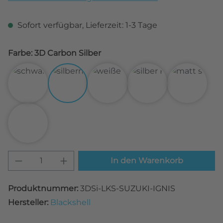
Sofort verfügbar, Lieferzeit: 1-3 Tage
Farbe: 3D Carbon Silber
3D Carbon Schwarz
3D Carbon Silber
3D Carbon Weiß
Alu gebürstet Silbe
Matt Sch
Transparent
Produkt Anzahl: Gib den gewünschten W
In den Warenkorb
Produktnummer:
3DSi-LKS-SUZUKI-IGNIS
Hersteller:
Blackshell