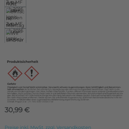
Regulärer Preis:
30,99 €
Preise inkl. MwSt. zzgl. Versandkosten