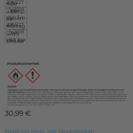
Regulärer Preis:
30,99 €
Preise inkl. MwSt. zzgl. Versandkosten