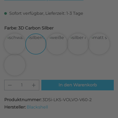
Sofort verfügbar, Lieferzeit: 1-3 Tage
Farbe: 3D Carbon Silber
3D Carbon Schwarz
3D Carbon Silber
3D Carbon Weiß
Alu gebürstet Silbe
Matt Sch
Transparent
Produkt Anzahl: Gib den gewünschten W
In den Warenkorb
Produktnummer:
3DSi-LKS-VOLVO-V60-2
Hersteller:
Blackshell