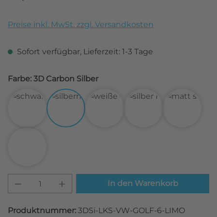
Preise inkl. MwSt. zzgl. Versandkosten
Sofort verfügbar, Lieferzeit: 1-3 Tage
Farbe: 3D Carbon Silber
3D Carbon Schwarz
3D Carbon Silber
3D Carbon Weiß
Alu gebürstet Silbe
Matt Sch
Transparent
Produkt Anzahl: Gib den gewünschten W
In den Warenkorb
Produktnummer:
3DSi-LKS-VW-GOLF-6-LIMO