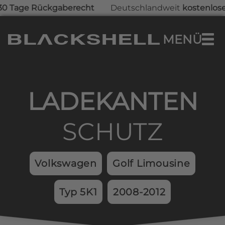
ge Rückgaberecht
Deutschlandweit
kostenlose Lief
Zum Hauptinhalt springen
MENÜ
0,00 €
Warenkorb enthält 0 Positionen. Der Ges
LADEKAN­TEN­
SCHUTZ
Volkswagen
Golf Limousine
Typ 5K1
2008-2012