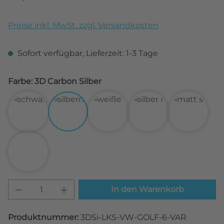
Preise inkl. MwSt. zzgl. Versandkosten
Sofort verfügbar, Lieferzeit: 1-3 Tage
Farbe: 3D Carbon Silber
3D Carbon Schwarz
3D Carbon Silber
3D Carbon Weiß
Alu gebürstet Silbe
Matt Sch
Transparent
Produkt Anzahl: Gib den gewünschten W
In den Warenkorb
Produktnummer:
3DSi-LKS-VW-GOLF-6-VAR