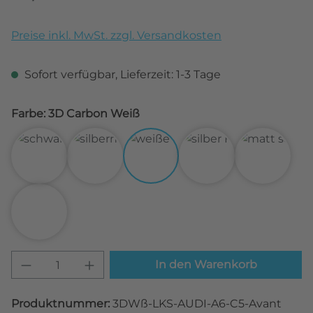
Preise inkl. MwSt. zzgl. Versandkosten
Sofort verfügbar, Lieferzeit: 1-3 Tage
Farbe: 3D Carbon Weiß
3D Carbon Schwarz
3D Carbon Silber
3D Carbon Weiß
Alu gebürstet Silbe
Matt Sch
Transparent
Produkt Anzahl: Gib den gewünschten W
In den Warenkorb
Produktnummer:
3DWß-LKS-AUDI-A6-C5-Avant