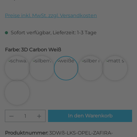
Preise inkl. MwSt. zzgl. Versandkosten
Sofort verfügbar, Lieferzeit: 1-3 Tage
Farbe: 3D Carbon Weiß
3D Carbon Schwarz
3D Carbon Silber
3D Carbon Weiß
Alu gebürstet Silbe
Matt Sch
Transparent
Produkt Anzahl: Gib den gewünschten W
In den Warenkorb
Produktnummer:
3DWß-LKS-OPEL-ZAFIRA-