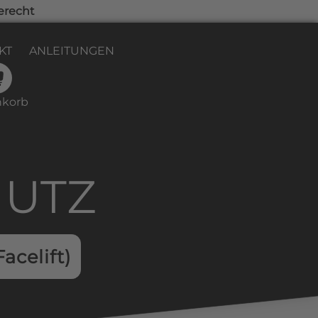
erecht
KT
ANLEITUNGEN
korb
HUTZ
acelift)