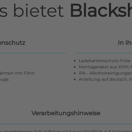
s bietet
Blacksh
enschutz
In I
Ladekantenschutz-Folie 
Montagerakel aus 100% R
wärmen mit Föhn
IPA - Alkoholreinigungs
zeugs
Anleitung auf deutsch, 
Verarbeitungshinweise
er angebotenen Schutzfolien sind ausschließlich auf lackierte