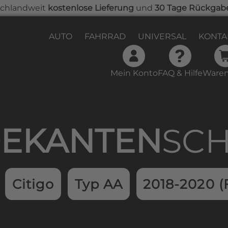
chlandweit
kostenlose Lieferung
und
30 Tage Rückgab
AUTO
FAHRRAD
UNIVERSAL
KONTA
Mein Konto
FAQ & Hilfe
Waren
samtwert beträgt 0,00 €.
EKAN­TEN­
SC
Citigo
Typ AA
2018-2020 (F