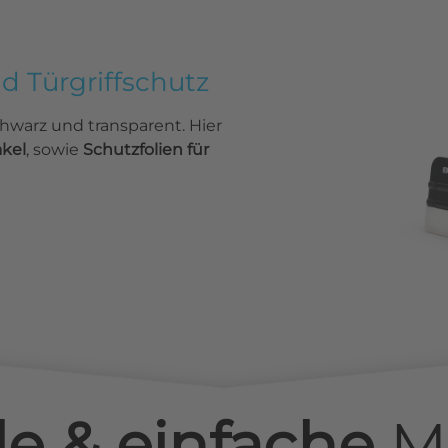
nd Türgriffschutz
chwarz und transparent. Hier
akel
, sowie
Schutzfolien für
le & einfache
M