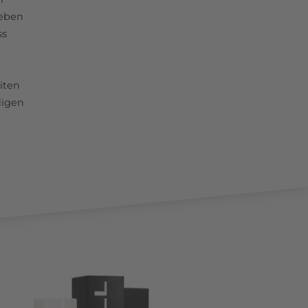
leben
ss
iten
digen