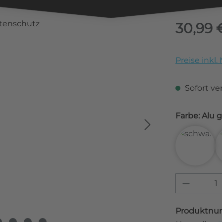
Regulärer Pr
30,99 
Preise inkl
Sofort ver
Farbe:
3D Car
Produkt
Produktnu