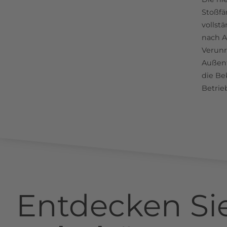
Stoßfä
vollst
nach A
Verunr
Außent
die Be
Betrie
Entdecken Si