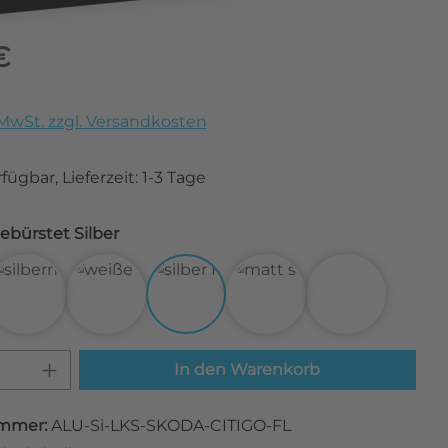
eis:
€
. MwSt. zzgl. Versandkosten
fügbar, Lieferzeit: 1-3 Tage
 Alu gebürstet Silber
bon Schwarz
3D Carbon Silber
3D Carbon Weiß
Alu gebürstet Silber
Matt Schwarz
Transparent
 Anzahl: Gib den gewünschten Wert ei
In den Warenkorb
mmer:
ALU-Si-LKS-SKODA-CITIGO-FL