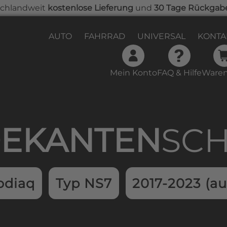
chlandweit
kostenlose Lieferung
und
30 Tage Rückgab
AUTO
FAHRRAD
UNIVERSAL
KONTA
Mein Konto
FAQ & Hilfe
Waren
samtwert beträgt 0,00 €.
EKAN­TEN­
SC
odiaq
Typ NS7
2017-2023 (au