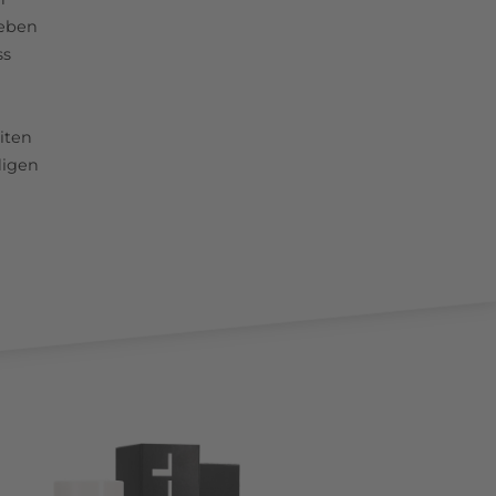
leben
ss
iten
digen