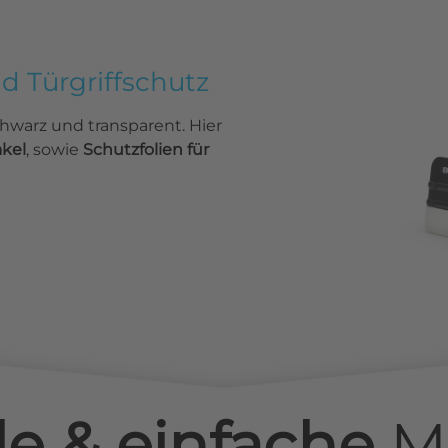
nd Türgriffschutz
chwarz und transparent. Hier
akel
, sowie
Schutzfolien für
le & einfache
M