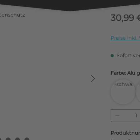
Regulärer Pr
30,99 
Preise inkl
Sofort ver
Farbe:
3D Car
Produkt
Produktnu