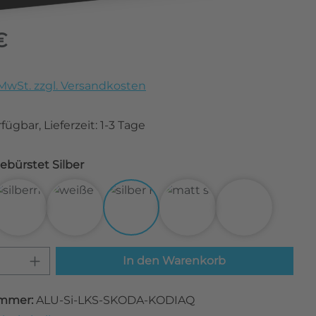
eis:
€
. MwSt. zzgl. Versandkosten
fügbar, Lieferzeit: 1-3 Tage
 Alu gebürstet Silber
bon Schwarz
3D Carbon Silber
3D Carbon Weiß
Alu gebürstet Silber
Matt Schwarz
Transparent
 Anzahl: Gib den gewünschten Wert ei
In den Warenkorb
mmer:
ALU-Si-LKS-SKODA-KODIAQ