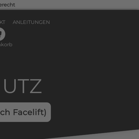
erecht
KT
ANLEITUNGEN
korb
HUTZ
ch Facelift)