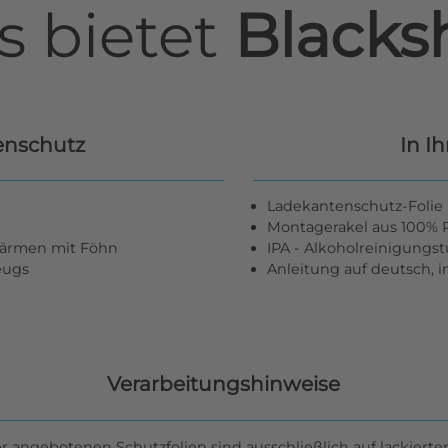
s bietet
Blacksh
enschutz
In I
Ladekantenschutz-Folie 
Montagerakel aus 100% R
wärmen mit Föhn
IPA - Alkoholreinigungs
zeugs
Anleitung auf deutsch, 
Verarbeitungshinweise
er angebotenen Schutzfolien sind ausschließlich auf lackierte