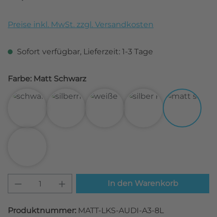
Preise inkl. MwSt. zzgl. Versandkosten
Sofort verfügbar, Lieferzeit: 1-3 Tage
Farbe: Matt Schwarz
3D Carbon Schwarz
3D Carbon Silber
3D Carbon Weiß
Alu gebürstet Silbe
Matt Sch
Transparent
Produkt Anzahl: Gib den gewünschten W
In den Warenkorb
Produktnummer:
MATT-LKS-AUDI-A3-8L