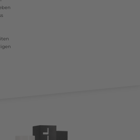
leben
ss
iten
digen