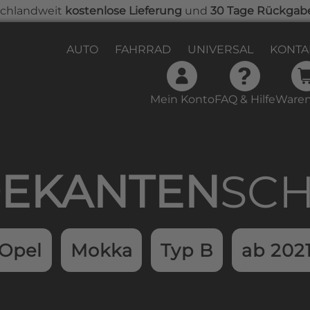
chlandweit
kostenlose Lieferung
und
30 Tage Rückgab
AUTO
FAHRRAD
UNIVERSAL
KONTA
Mein Konto
FAQ & Hilfe
Waren
samtwert beträgt 0,00 €.
EKAN­TEN­
SC
Opel
Mokka
Typ B
ab 202