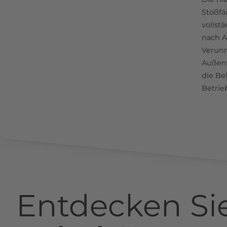
Stoßfä
vollst
nach A
Verunr
Außent
die Be
Betrie
Entdecken Si