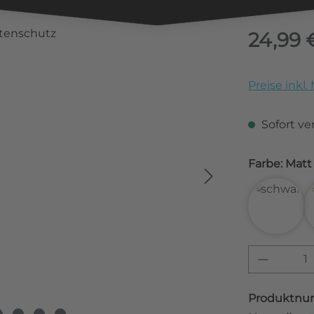
Regulärer Pr
24,99 
Preise inkl
Sofort ver
Farbe: 
3D Car
Produkt
Produktnu