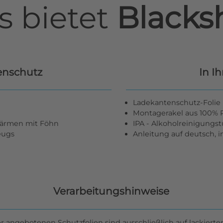
s bietet
Blacksh
enschutz
In I
Ladekantenschutz-Folie 
Montagerakel aus 100% R
wärmen mit Föhn
IPA - Alkoholreinigungs
zeugs
Anleitung auf deutsch, 
Verarbeitungshinweise
er angebotenen Schutzfolien sind ausschließlich auf lackierte