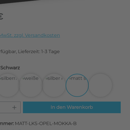
eis:
€
. MwSt. zzgl. Versandkosten
fügbar, Lieferzeit: 1-3 Tage
Matt Schwarz
bon Schwarz
3D Carbon Silber
3D Carbon Weiß
Alu gebürstet Silber
Matt Schwarz
Transparent
 Anzahl: Gib den gewünschten Wert ei
In den Warenkorb
mmer:
MATT-LKS-OPEL-MOKKA-B