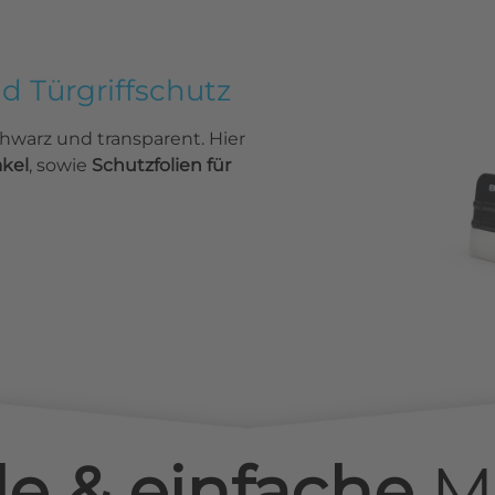
nd Türgriffschutz
chwarz und transparent. Hier
akel
, sowie
Schutzfolien für
le & einfache
M