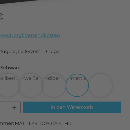
eis:
€
. MwSt. zzgl. Versandkosten
fügbar, Lieferzeit: 1-3 Tage
Matt Schwarz
bon Schwarz
3D Carbon Silber
3D Carbon Weiß
Alu gebürstet Silber
Matt Schwarz
Transparent
 Anzahl: Gib den gewünschten Wert ei
In den Warenkorb
mmer:
MATT-LKS-TOYOTA-C-HR