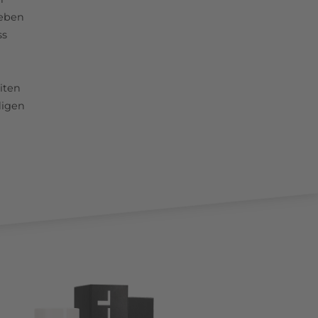
leben
ss
iten
digen