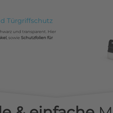
nd Türgriffschutz
chwarz und transparent. Hier
akel
, sowie
Schutzfolien für
le & einfache
M