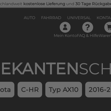
chlandweit
kostenlose Lieferung
und
30 Tage Rückgab
AUTO
FAHRRAD
UNIVERSAL
KONTA
Mein Konto
FAQ & Hilfe
Waren
samtwert beträgt 0,00 €.
EKAN­TEN­
SC
ota
C-HR
Typ AX10
2016-