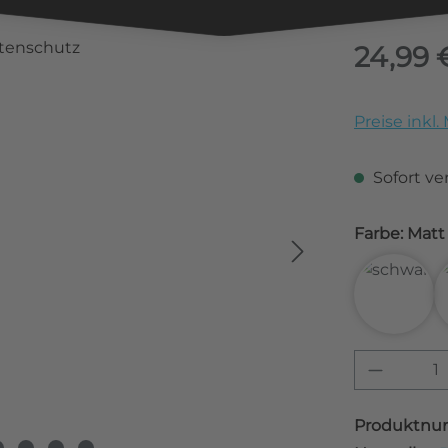
Regulärer Pr
24,99 
Preise inkl
Sofort ver
Farbe: 
3D Car
Produkt
Produktnu