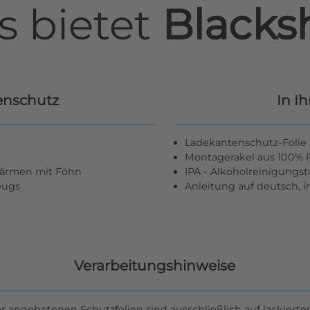
s bietet
Blacksh
enschutz
In I
Ladekantenschutz-Folie 
Montagerakel aus 100% R
wärmen mit Föhn
IPA - Alkoholreinigungs
zeugs
Anleitung auf deutsch, 
Verarbeitungshinweise
er angebotenen Schutzfolien sind ausschließlich auf lackierte