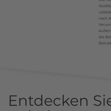
Stoßfä
vollst
nach A
Verunr
Außent
die Be
Betrie
Entdecken Si