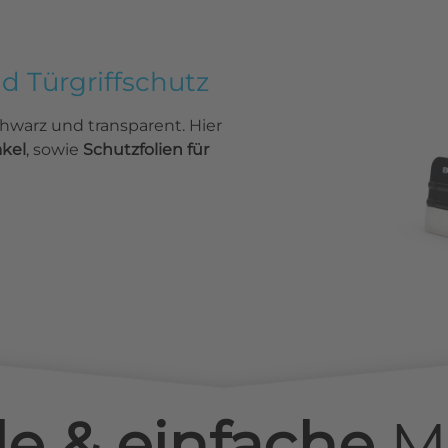
nd Türgriffschutz
chwarz und transparent. Hier
akel
, sowie
Schutzfolien für
le & einfache
M