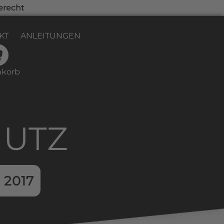
erecht
KT
ANLEITUNGEN
korb
HUTZ
 2017