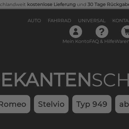
chlandweit
kostenlose Lieferung
und
30 Tage Rückgab
AUTO
FAHRRAD
UNIVERSAL
KONTA
Mein Konto
FAQ & Hilfe
Waren
samtwert beträgt 0,00 €.
EKAN­TEN­
SC
 Romeo
Stelvio
Typ 949
ab