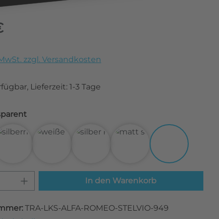
eis:
€
. MwSt. zzgl. Versandkosten
fügbar, Lieferzeit: 1-3 Tage
Transparent
bon Schwarz
3D Carbon Silber
3D Carbon Weiß
Alu gebürstet Silber
Matt Schwarz
Transparent
 Anzahl: Gib den gewünschten Wert ei
In den Warenkorb
mmer:
TRA-LKS-ALFA-ROMEO-STELVIO-949