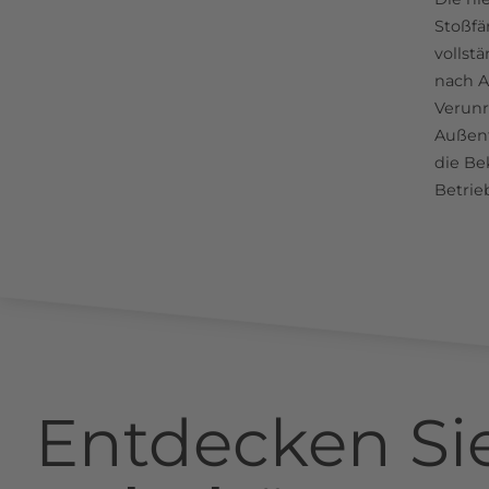
Stoßfä
vollst
nach A
Verunr
Außent
die Be
Betrie
Entdecken Si