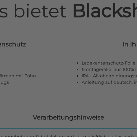
s bietet
Blacksh
enschutz
In I
Ladekantenschutz-Folie 
Montagerakel aus 100% R
wärmen mit Föhn
IPA - Alkoholreinigungs
zeugs
Anleitung auf deutsch, 
Verarbeitungshinweise
er angebotenen Schutzfolien sind ausschließlich auf lackierte