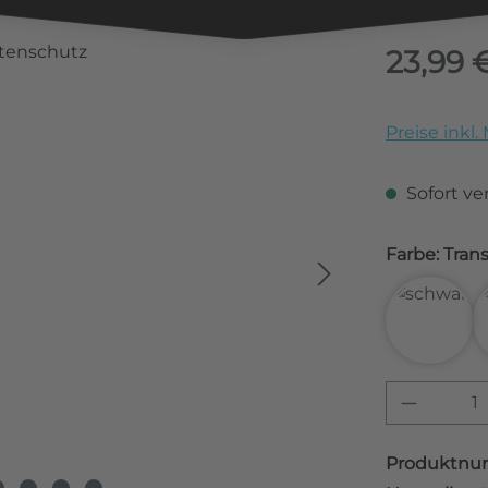
Regulärer Pr
23,99 
Preise inkl
Sofort ver
Farbe: 
3D Car
Produkt
Produktnu