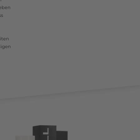
leben
ss
iten
digen