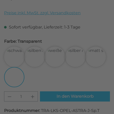
Preise inkl. MwSt. zzgl. Versandkosten
Sofort verfügbar, Lieferzeit: 1-3 Tage
Farbe: Transparent
3D Carbon Schwarz
3D Carbon Silber
3D Carbon Weiß
Alu gebürstet Silbe
Matt Sch
Transparent
Produkt Anzahl: Gib den gewünschten W
In den Warenkorb
Produktnummer:
TRA-LKS-OPEL-ASTRA-J-Sp.T