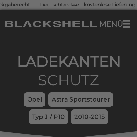
erecht
Deutschlandweit
kostenlose Lieferung
und
3
Zum Hauptinhalt springen
MENÜ
0,00 €
Warenkorb enthält 0 Positionen. Der Ges
LADEKAN­TEN­
SCHUTZ
Opel
Astra Sportstourer
Typ J / P10
2010-2015